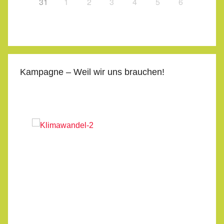
31
1
2
3
4
5
6
Kampagne – Weil wir uns brauchen!