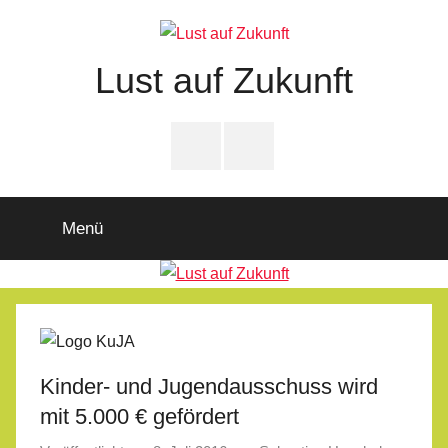
Zum
Inhalt
springen
Lust auf Zukunft
Zukunftsladen
Partnerschaft
PfD-
PfD-
für
Instagram
Facebook
Demokratie
Menü
Kinder- und Jugendausschuss wird
mit 5.000 € gefördert