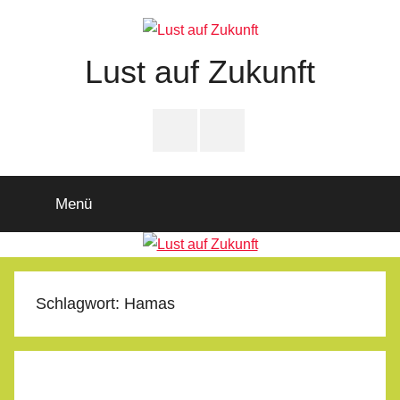
Zum
Inhalt
springen
Lust auf Zukunft
Zukunftsladen
Partnerschaft
PfD-
PfD-
für
Instagram
Facebook
Demokratie
Menü
Schlagwort:
Hamas