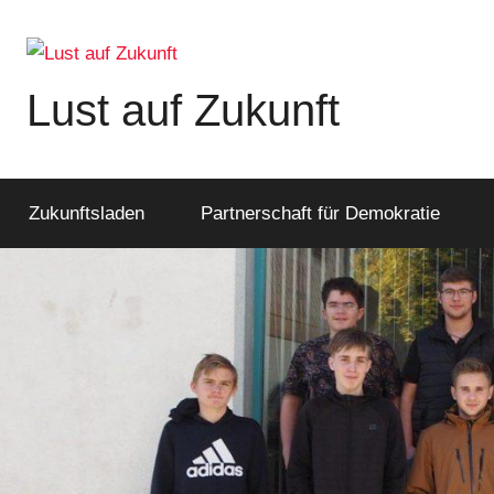
Zum
Inhalt
springen
Lust auf Zukunft
Zukunftsladen
Partnerschaft
für
Zukunftsladen
Partnerschaft für Demokratie
Demokratie