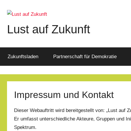
Zum
Inhalt
springen
Lust auf Zukunft
Zukunftsladen
Partnerschaft
für
Zukunftsladen
Partnerschaft für Demokratie
Demokratie
Impressum und Kontakt
Dieser Webauftritt wird bereitgestellt von: „Lust auf Z
Er umfasst unterschiedliche Akteure, Gruppen und Ini
Spektrum.