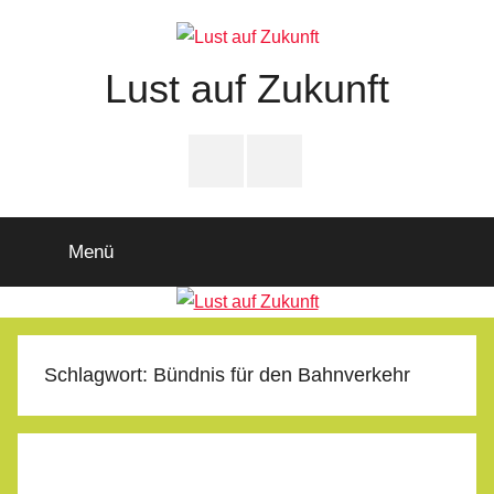
Zum
Inhalt
springen
Lust auf Zukunft
Zukunftsladen
Partnerschaft
PfD-
PfD-
für
Instagram
Facebook
Demokratie
Menü
Schlagwort:
Bündnis für den Bahnverkehr