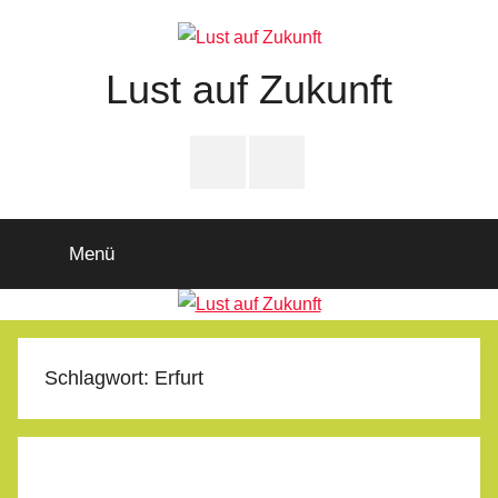
Zum
Inhalt
springen
Lust auf Zukunft
Zukunftsladen
Partnerschaft
PfD-
PfD-
für
Instagram
Facebook
Demokratie
Menü
Schlagwort:
Erfurt