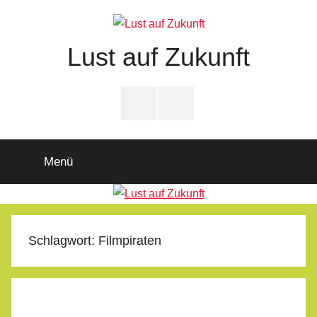
Zum
Inhalt
springen
Lust auf Zukunft
Zukunftsladen
Partnerschaft
PfD-
PfD-
für
Instagram
Facebook
Demokratie
Menü
Schlagwort:
Filmpiraten