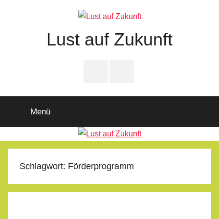
Zum
Inhalt
springen
Lust auf Zukunft
Zukunftsladen
Partnerschaft
PfD-
PfD-
für
Instagram
Facebook
Demokratie
Menü
Schlagwort:
Förderprogramm