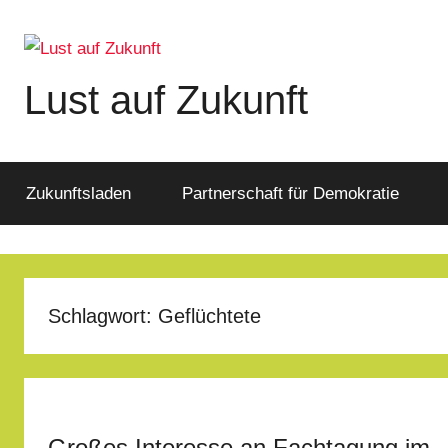
Zum
Inhalt
springen
Lust auf Zukunft
Zukunftsladen
Partnerschaft
für
Zukunftsladen
Partnerschaft für Demokratie
Demokratie
Schlagwort:
Geflüchtete
Großes Interesse an Fachtagung im