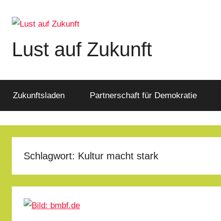
Zum
Inhalt
springen
Lust auf Zukunft
Zukunftsladen
Partnerschaft
für
Zukunftsladen
Partnerschaft für Demokratie
Demokratie
Schlagwort:
Kultur macht stark