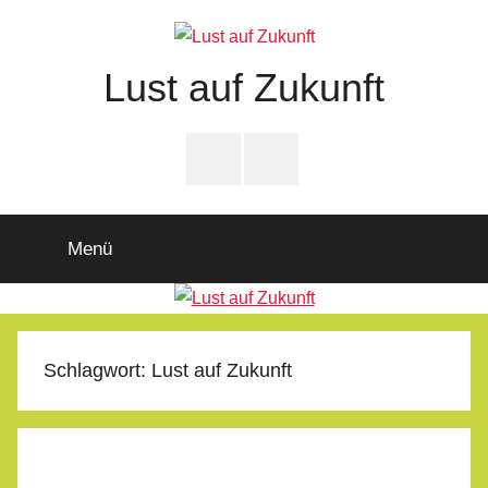
Zum
Inhalt
springen
Lust auf Zukunft
Zukunftsladen
Partnerschaft
PfD-
PfD-
für
Instagram
Facebook
Demokratie
Menü
Schlagwort:
Lust auf Zukunft