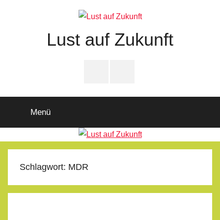
Zum
Inhalt
springen
Lust auf Zukunft
Zukunftsladen
Partnerschaft
PfD-
PfD-
für
Instagram
Facebook
Demokratie
Menü
Schlagwort:
MDR