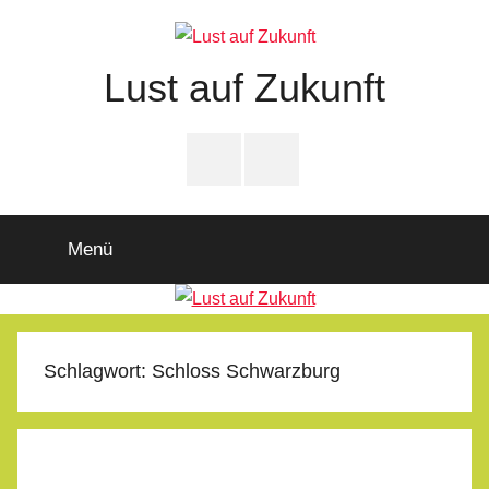
Zum
Inhalt
springen
Lust auf Zukunft
Zukunftsladen
Partnerschaft
PfD-
PfD-
für
Instagram
Facebook
Demokratie
Menü
Schlagwort:
Schloss Schwarzburg