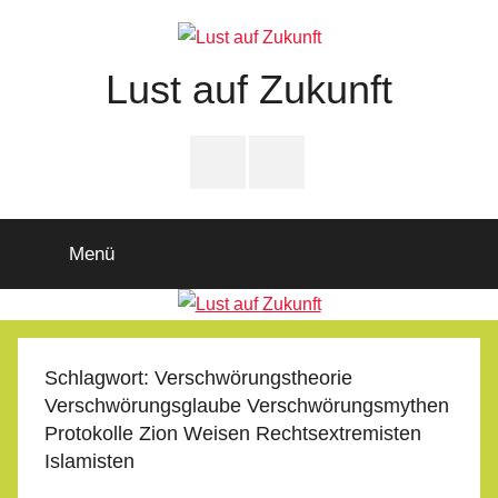
Zum
Inhalt
springen
Lust auf Zukunft
Zukunftsladen
Partnerschaft
PfD-
PfD-
für
Instagram
Facebook
Demokratie
Menü
Schlagwort:
Verschwörungstheorie
Verschwörungsglaube Verschwörungsmythen
Protokolle Zion Weisen Rechtsextremisten
Islamisten