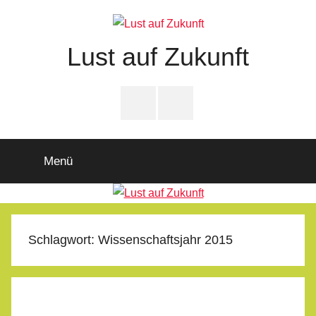
Zum
Inhalt
springen
Lust auf Zukunft
Zukunftsladen
Partnerschaft
PfD-
PfD-
für
Instagram
Facebook
Demokratie
Menü
Schlagwort:
Wissenschaftsjahr 2015