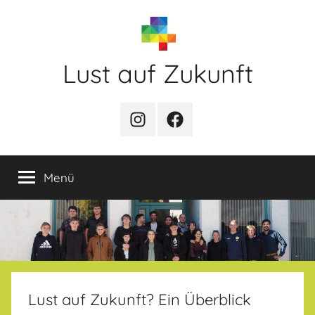
Zum
Inhalt
springen
Lust auf Zukunft
Zukunftsladen
Partnerschaft
PfD-
PfD-
für
Instagram
Facebook
Demokratie
Menü
Lust auf Zukunft? Ein Überblick