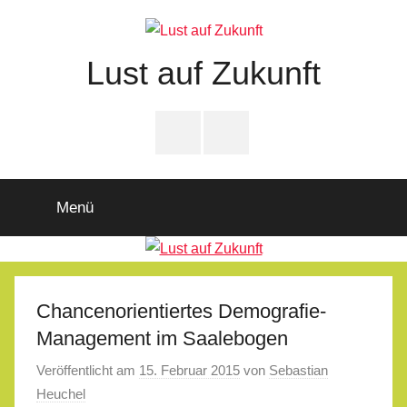
Zum
Inhalt
springen
Lust auf Zukunft
Zukunftsladen
Partnerschaft
PfD-
PfD-
für
Instagram
Facebook
Demokratie
Menü
Chancenorientiertes Demografie-
Management im Saalebogen
Veröffentlicht am
15. Februar 2015
von
Sebastian
Heuchel