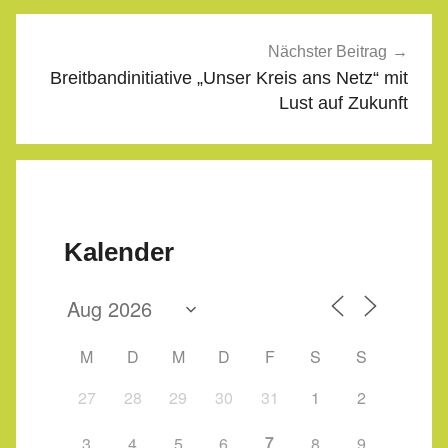
Nächster Beitrag
Breitbandinitiative „Unser Kreis ans Netz“ mit
Lust auf Zukunft
Kalender
M
D
M
D
F
S
S
27
28
29
30
31
1
2
7
3
4
5
6
8
9