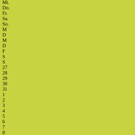
Mi.
Do.
Fr.
Sa.
So.
M
D
M
D
F
S
S
27
28
29
30
31
1
2
3
4
5
6
7
8