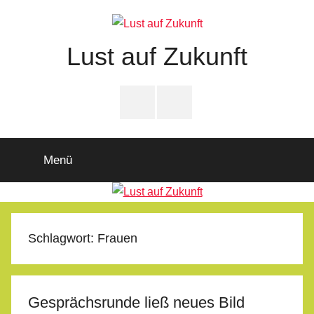
Zum
Inhalt
springen
Lust auf Zukunft
Zukunftsladen
Partnerschaft
PfD-
PfD-
für
Instagram
Facebook
Demokratie
Menü
Schlagwort:
Frauen
Gesprächsrunde ließ neues Bild