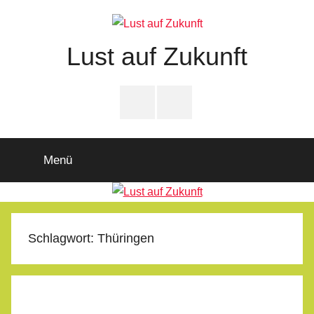
Zum
Inhalt
springen
Lust auf Zukunft
Zukunftsladen
Partnerschaft
PfD-
PfD-
für
Instagram
Facebook
Demokratie
Menü
Schlagwort:
Thüringen