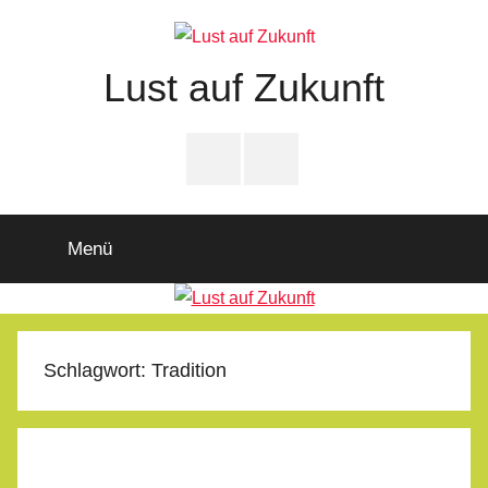
Zum
Inhalt
springen
Lust auf Zukunft
Zukunftsladen
Partnerschaft
PfD-
PfD-
für
Instagram
Facebook
Demokratie
Menü
Schlagwort:
Tradition