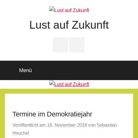
Zum
Inhalt
springen
Lust auf Zukunft
Zukunftsladen
Partnerschaft
PfD-
PfD-
für
Instagram
Facebook
Demokratie
Menü
Termine im Demokratiejahr
Veröffentlicht am
18. November 2018
von
Sebastian
Heuchel