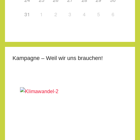
31
1
2
3
4
5
6
Kampagne – Weil wir uns brauchen!