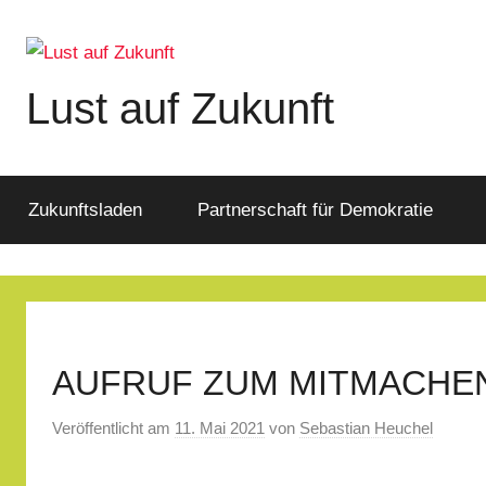
Zum
Inhalt
springen
Lust auf Zukunft
Zukunftsladen
Partnerschaft
für
Zukunftsladen
Partnerschaft für Demokratie
Demokratie
AUFRUF ZUM MITMACHEN: C
Veröffentlicht am
11. Mai 2021
von
Sebastian Heuchel