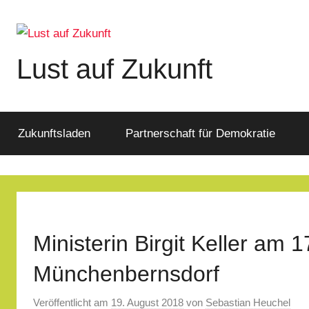
Zum
Inhalt
springen
Lust auf Zukunft
Zukunftsladen
Partnerschaft
für
Zukunftsladen
Partnerschaft für Demokratie
Demokratie
Ministerin Birgit Keller am
Münchenbernsdorf
Veröffentlicht am
19. August 2018
von
Sebastian Heuchel