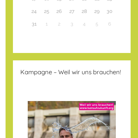
24
25
26
27
28
29
30
31
1
2
3
4
5
6
Kampagne – Weil wir uns brauchen!