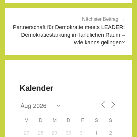
Nächster Beitrag
Partnerschaft für Demokratie meets LEADER:
Demokratiestärkung im ländlichen Raum –
Wie kanns gelingen?
Kalender
M
D
M
D
F
S
S
27
28
29
30
31
1
2