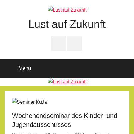
Zum
Inhalt
springen
Lust auf Zukunft
Zukunftsladen
Partnerschaft
PfD-
PfD-
für
Instagram
Facebook
Demokratie
Menü
Wochenendseminar des Kinder- und
Jugendausschusses