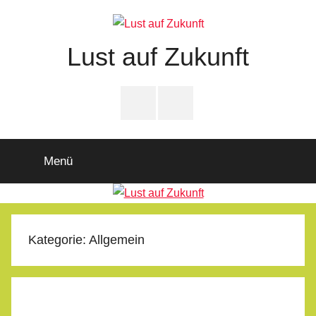
Zum
Inhalt
springen
Lust auf Zukunft
Zukunftsladen
Partnerschaft
PfD-
PfD-
für
Instagram
Facebook
Demokratie
Menü
Kategorie:
Allgemein