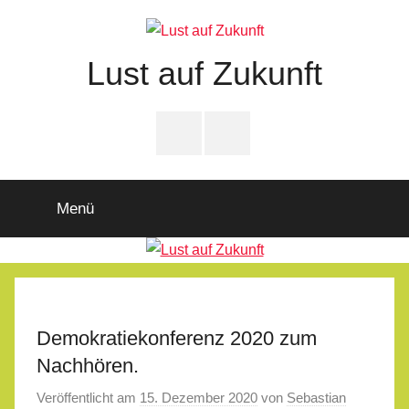
Zum
Inhalt
springen
Lust auf Zukunft
Zukunftsladen
Partnerschaft
PfD-
PfD-
für
Instagram
Facebook
Demokratie
Menü
Demokratiekonferenz 2020 zum
Nachhören.
Veröffentlicht am
15. Dezember 2020
von
Sebastian