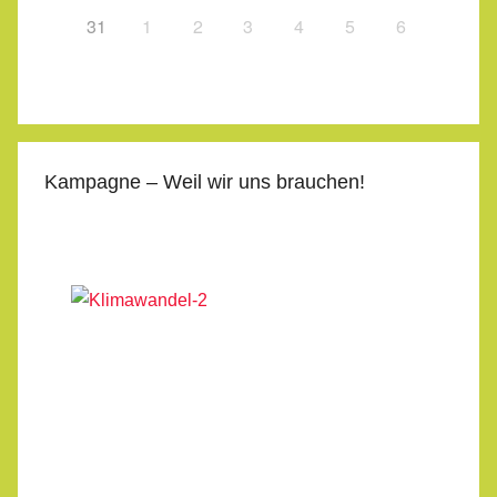
31
1
2
3
4
5
6
Kampagne – Weil wir uns brauchen!