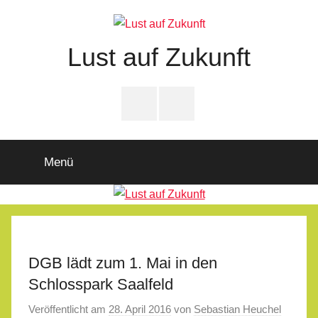
Zum
Inhalt
springen
Lust auf Zukunft
Zukunftsladen
Partnerschaft
PfD-
PfD-
für
Instagram
Facebook
Demokratie
Menü
DGB lädt zum 1. Mai in den
Schlosspark Saalfeld
Veröffentlicht am
28. April 2016
von
Sebastian Heuchel