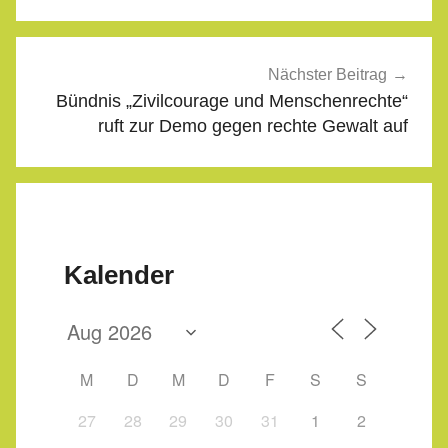
Nächster Beitrag
Bündnis „Zivilcourage und Menschenrechte“
ruft zur Demo gegen rechte Gewalt auf
Kalender
M
D
M
D
F
S
S
27
28
29
30
31
1
2