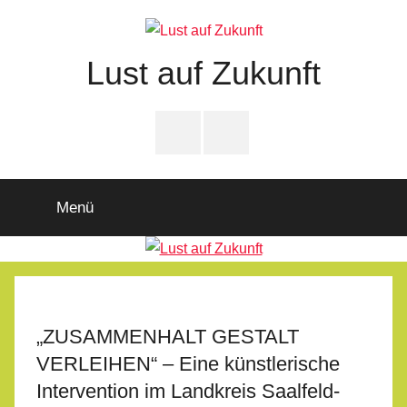
Zum
Inhalt
springen
Lust auf Zukunft
Zukunftsladen
Partnerschaft
PfD-
PfD-
für
Instagram
Facebook
Demokratie
Menü
„ZUSAMMENHALT GESTALT
VERLEIHEN“ – Eine künstlerische
Intervention im Landkreis Saalfeld-