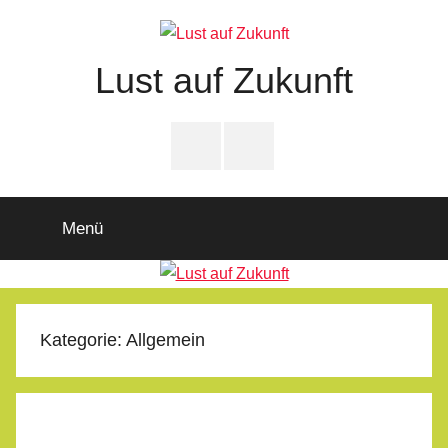
Zum
Inhalt
springen
Lust auf Zukunft
Zukunftsladen
Partnerschaft
PfD-
PfD-
für
Instagram
Facebook
Demokratie
Menü
Kategorie:
Allgemein