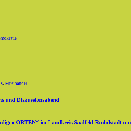
emokratie
nz
,
Miteinander
chs und Diskussionsabend
bendigen ORTEN“ im Landkreis Saalfeld-Rudolstadt un