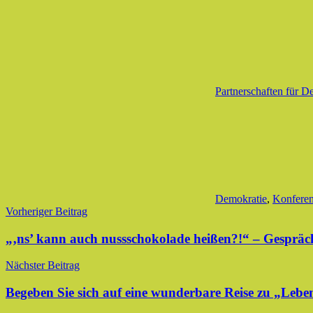
Partnerschaften für D
Demokratie
,
Konfere
Beitragsnavigation
Vorheriger Beitrag
„‚ns’ kann auch nussschokolade heißen?!“ – Gesprä
Nächster Beitrag
Begeben Sie sich auf eine wunderbare Reise zu „Le