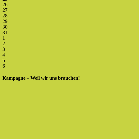
26
27
28
29
30
31
1
2
3
4
5
6
Kampagne – Weil wir uns brauchen!