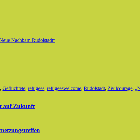
Neue Nachbarn Rudolstadt“
,
Geflüchtete
,
refugees
,
refugeeswelcome
,
Rudolstadt
,
Zivilcourage
,
„N
t auf Zukunft
netzungstreffen