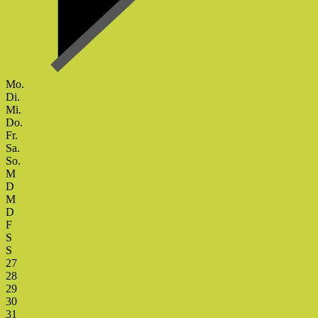
Mo.
Di.
Mi.
Do.
Fr.
Sa.
So.
M
D
M
D
F
S
S
27
28
29
30
31