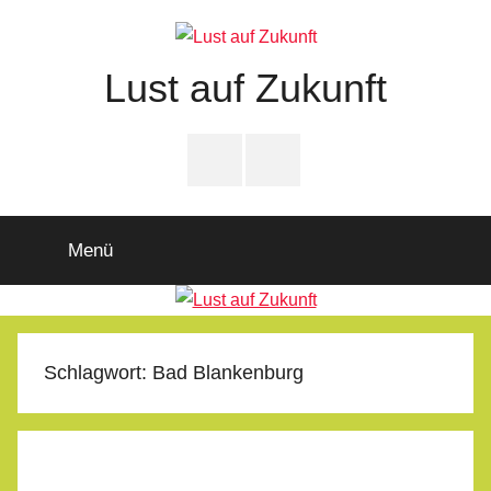
Zum
Inhalt
springen
Lust auf Zukunft
Zukunftsladen
Partnerschaft
PfD-
PfD-
für
Instagram
Facebook
Demokratie
Menü
Schlagwort:
Bad Blankenburg