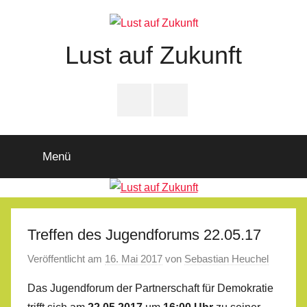
Zum
Inhalt
springen
Lust auf Zukunft
Zukunftsladen
Partnerschaft
PfD-
PfD-
für
Instagram
Facebook
Demokratie
Menü
Treffen des Jugendforums 22.05.17
Veröffentlicht am
16. Mai 2017
von
Sebastian Heuchel
Das Jugendforum der Partnerschaft für Demokratie