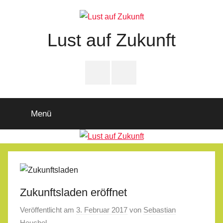
Zum
Inhalt
springen
Lust auf Zukunft
Zukunftsladen
Partnerschaft
PfD-
PfD-
für
Instagram
Facebook
Demokratie
Menü
Zukunftsladen eröffnet
Veröffentlicht am
3. Februar 2017
von
Sebastian
Heuchel