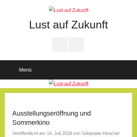
Zum
Inhalt
springen
Lust auf Zukunft
Zukunftsladen
Partnerschaft
PfD-
PfD-
für
Instagram
Facebook
Demokratie
Menü
Ausstellungseröffnung und
Sommerkino
Veröffentlicht am
14. Juli 2018
von
Sebastian Heuchel