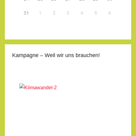
31
1
2
3
4
5
6
Kampagne – Weil wir uns brauchen!